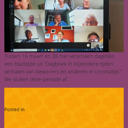
Tussen 16 maart en 28 mei verscheen dagelijks
een bladzijde uit “Dagboek in bijzondere tijden:
verhalen van bewoners en anderen in coronatijd.”
We sluiten deze periode af.
Posted in
Corona-blog