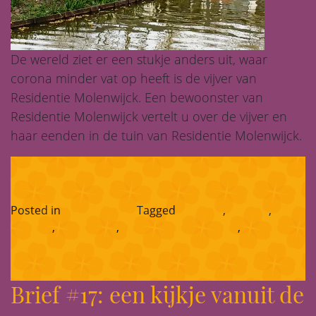
De wereld ziet er een stukje anders uit, waar
corona minder vat op heeft is de vijver van
Residentie Molenwijck. Een bewoonster van
Residentie Molenwijck vertelt u over de vijver en
haar eenden in de tuin van Residentie Molenwijck.
Posted in
Corona-blog
Tagged
chef-kok
,
eenden
,
eendjes
,
Molenwijck
,
residentie molenwijck
,
vijver
Brief #17: een kijkje vanuit de