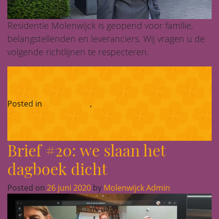
Residentie Molenwijck is geopend voor familie,
belangstellenden en leveranciers. Wij vragen u de
volgende richtlijnen te respecteren.
Posted in
Corona-blog
,
Nieuws
Brief #20: we slaan het
dagboek dicht
Posted on
26 juni 2020
by
Molenwijck Admin