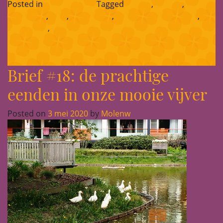
Posted in
Corona-blog
Tagged
80 jaar
,
corona
,
draaiorgel
,
jarig
,
Molenwijck
,
residentie molenwijck
,
verjaardag
,
verrassing
Brief #18: de prachtige
eenden in onze mooie vijver
Posted on
3 mei 2020
by
Molenw