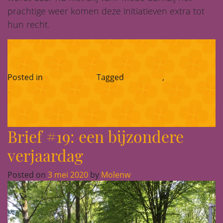
prachtige weer komen deze initiatieven extra tot
hun recht.
Posted in
Corona-blog
Tagged
rabobank
,
vero sweet
presents
Brief #19: een bijzondere
verjaardag
Posted on
3 mei 2020
by
Molenw