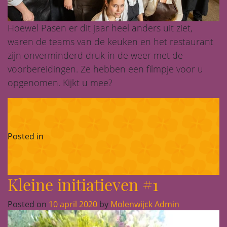
Hoewel Pasen er dit jaar heel anders uit ziet,
waren de teams van de keuken en het restaurant
zijn onverminderd druk in de weer met de
voorbereidingen. Ze hebben een filmpje voor u
opgenomen. Kijkt u mee?
Posted in
Corona-blog
Kleine initiatieven #1
Posted on
10 april 2020
by
Molenwijck Admin