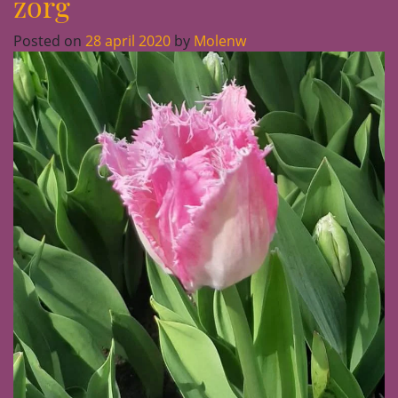
zorg
Posted on
28 april 2020
by
Molenw