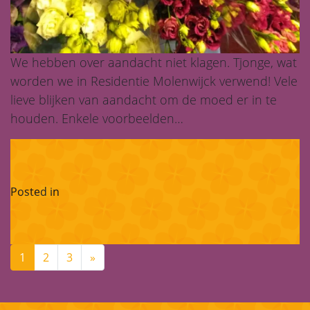
We hebben over aandacht niet klagen. Tjonge, wat
worden we in Residentie Molenwijck verwend! Vele
lieve blijken van aandacht om de moed er in te
houden. Enkele voorbeelden…
Posted in
Corona-blog
1
2
3
»