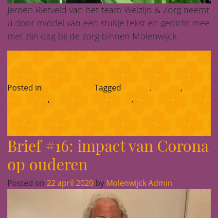
Jeroen Rietveld van het team Welzijn & Zorg neemt
u door middel van een stukje tekst en gedicht mee
met zijn dag bij de zorg binnen Molenwijck.
Posted in
Corona-blog
Tagged
corona
,
gedicht
,
Molenwijck
,
residentie molenwijck
,
zorg
Brief #16: impact van Corona
op ouderen
Posted on
22 april 2020
by
Molenwijck Admin