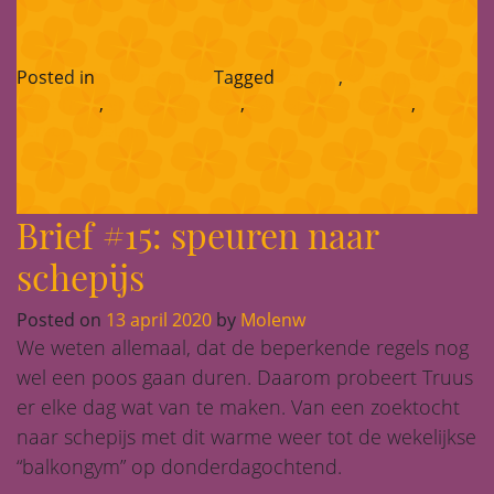
Posted in
Corona-blog
Tagged
corona
,
ervaringen van
bewoners
,
greet hageraats
,
kwetsbare ouderen
,
seniorenwelzijn
Brief #15: speuren naar
schepijs
Posted on
13 april 2020
by
Molenw
We weten allemaal, dat de beperkende regels nog
wel een poos gaan duren. Daarom probeert Truus
er elke dag wat van te maken. Van een zoektocht
naar schepijs met dit warme weer tot de wekelijkse
“balkongym” op donderdagochtend.