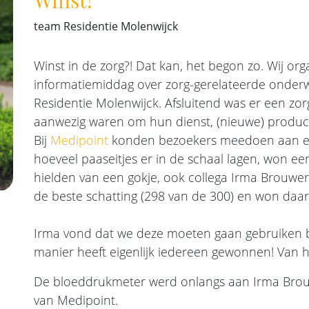
team Residentie Molenwijck
Winst in de zorg?! Dat kan, het begon zo. Wij or
informatiemiddag over zorg-gerelateerde onde
Residentie Molenwijck. Afsluitend was er een zo
aanwezig waren om hun dienst, (nieuwe) product
Bij
Medipoint
konden bezoekers meedoen aan een
hoeveel paaseitjes er in de schaal lagen, won e
hielden van een gokje, ook collega Irma Brouwer
de beste schatting (298 van de 300) en won da
Irma vond dat we deze moeten gaan gebruiken bi
manier heeft eigenlijk iedereen gewonnen! Van h
De bloeddrukmeter werd onlangs aan Irma Brouwe
van Medipoint.