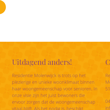
Uitdagend anders!
C
Residentie Molenwijck is trots op het
Re
plezierige en unieke woonklimaat binnen
Mo
haar woongemeenschap voor senioren. In
5
onze visie zijn het juist bewoners die
04
ervoor zorgen dat de woongemeenschap
in
vitaal blijft. Als het nodig is, beschikt