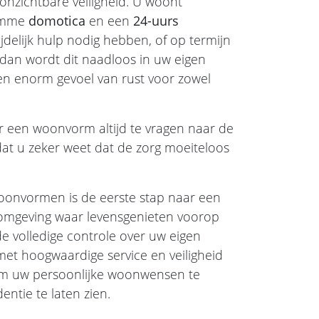
onzichtbare veiligheid. U woont
limme
domotica
en een
24-uurs
jdelijk hulp nodig hebben, of op termijn
 dan wordt dit naadloos in uw eigen
en enorm gevoel van rust voor zowel
r een woonvorm altijd te vragen naar de
dat u zeker weet dat de zorg moeiteloos
woonvormen is de eerste stap naar een
omgeving waar levensgenieten voorop
de volledige controle over uw eigen
 met hoogwaardige service en veiligheid
 om uw persoonlijke woonwensen te
ntie te laten zien.