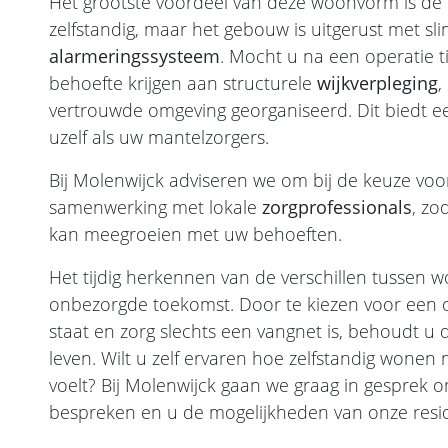
Het grootste voordeel van deze woonvorm is de 
zelfstandig, maar het gebouw is uitgerust met s
alarmeringssysteem
. Mocht u na een operatie ti
behoefte krijgen aan structurele
wijkverpleging
,
vertrouwde omgeving georganiseerd. Dit biedt e
uzelf als uw mantelzorgers.
Bij Molenwijck adviseren we om bij de keuze voo
samenwerking met lokale
zorgprofessionals
, zo
kan meegroeien met uw behoeften.
Het tijdig herkennen van de verschillen tussen 
onbezorgde toekomst. Door te kiezen voor een 
staat en zorg slechts een vangnet is, behoudt u 
leven. Wilt u zelf ervaren hoe zelfstandig wonen
voelt? Bij Molenwijck gaan we graag in gesprek
bespreken en u de mogelijkheden van onze reside