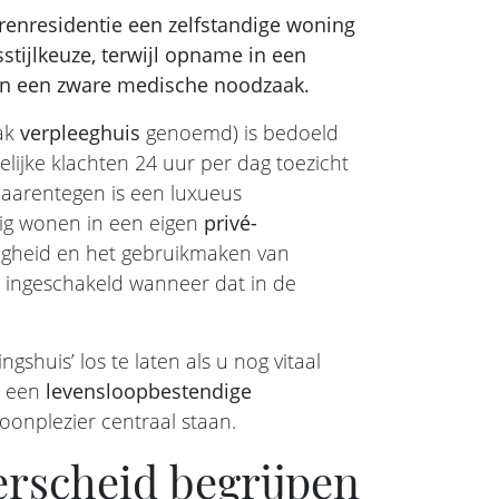
orenresidentie een zelfstandige woning
stijlkeuze, terwijl opname in een
van een zware medische noodzaak.
aak
verpleeghuis
genoemd) is bedoeld
ijke klachten 24 uur per dag toezicht
aarentegen is een luxueus
dig wonen in een eigen
privé-
iligheid en het gebruikmaken van
t ingeschakeld wanneer dat in de
gshuis’ los te laten als u nog vitaal
n een
levensloopbestendige
onplezier centraal staan.
erscheid begrijpen