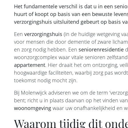
Het fundamentele verschil is dat u in een seni
huurt of koopt op basis van een bewuste levens
verzorgingshuis uitsluitend gebeurt op basis 
Een
verzorgingshuis
(in de huidige wetgeving v
voor mensen die door dementie of zware lichamel
en zorg nodig hebben. Een
seniorenresidentie
d
woonzorgcomplex waar vitale senioren zelfstan
appartement
. Hier draait het om ontzorging, ve
hoogwaardige faciliteiten, waarbij zorg pas word
toekomst nodig mocht zijn.
Bij Molenwijck adviseren we om de term ‘verzorgin
bent; richt u in plaats daarvan op het vinden va
woonomgeving
waar uw onafhankelijkheid en wo
Waarom tijdig dit ond